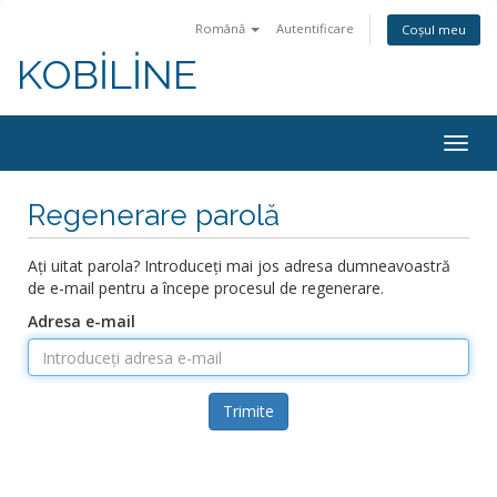
Română
Autentificare
Coșul meu
KOBİLİNE
Navi
Togg
Regenerare parolă
Ați uitat parola? Introduceți mai jos adresa dumneavoastră
de e-mail pentru a începe procesul de regenerare.
Adresa e-mail
Trimite