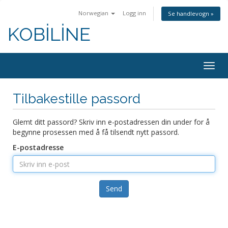
Norwegian
Logg inn
Se handlevogn »
KOBİLİNE
Bytt
navig
Tilbakestille passord
Glemt ditt passord? Skriv inn e-postadressen din under for å
begynne prosessen med å få tilsendt nytt passord.
E-postadresse
Send