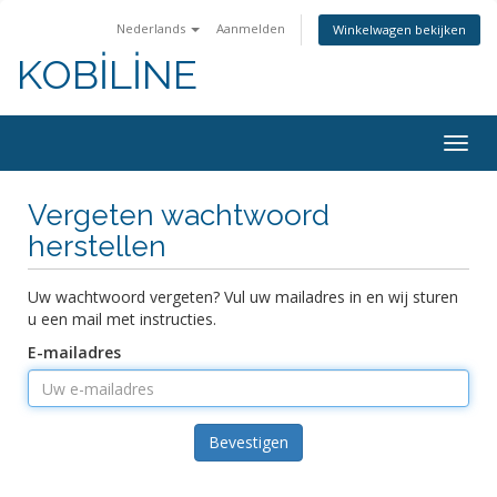
Nederlands
Aanmelden
Winkelwagen bekijken
KOBİLİNE
Navig
in-/u
Vergeten wachtwoord
herstellen
Uw wachtwoord vergeten? Vul uw mailadres in en wij sturen
u een mail met instructies.
E-mailadres
Bevestigen