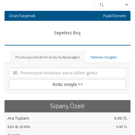
Ürün/Seçenek
Fiyat/Dönem
Sepetiniz Boş
Promosyon/İndirim Kodu Kullanacağım
Tahmini Vergiler
Kodu onayla >>
Sipariş Özeti
Ara Toplam
0.00 TL
KDV @ 20.00%
0.00 TL
Toplam