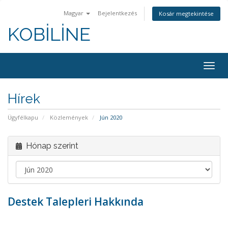
Magyar
Bejelentkezés
Kosár megtekintése
KOBİLİNE
Váltá
a
navig
Hírek
Ügyfélkapu
Közlemények
Jún 2020
Hónap szerint
Destek Talepleri Hakkında